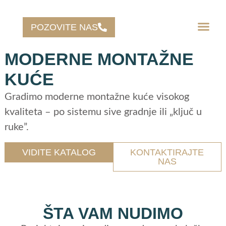
POZOVITE NAS
MODERNE MONTAŽNE
KUĆE
Gradimo moderne montažne kuće visokog
kvaliteta – po sistemu sive gradnje ili „ključ u
ruke”.
VIDITE KATALOG
KONTAKTIRAJTE
NAS
ŠTA VAM NUDIMO