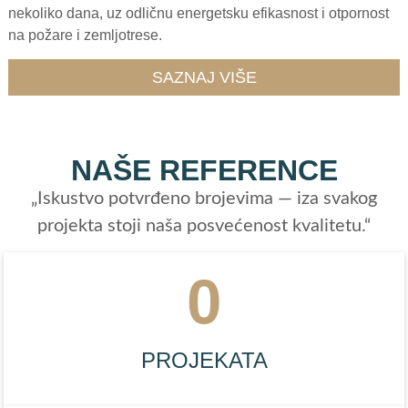
nekoliko dana, uz odličnu energetsku efikasnost i otpornost
na požare i zemljotrese.
SAZNAJ VIŠE
NAŠE REFERENCE
„Iskustvo potvrđeno brojevima — iza svakog
projekta stoji naša posvećenost kvalitetu.“
0
PROJEKATA