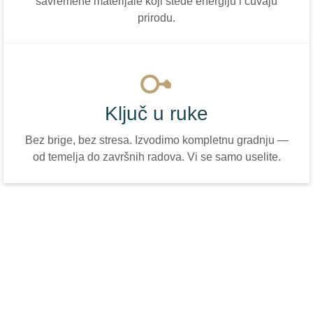
savremene materijale koji štede energiju i čuvaju
prirodu.
Ključ u ruke
Bez brige, bez stresa. Izvodimo kompletnu gradnju —
od temelja do završnih radova. Vi se samo uselite.