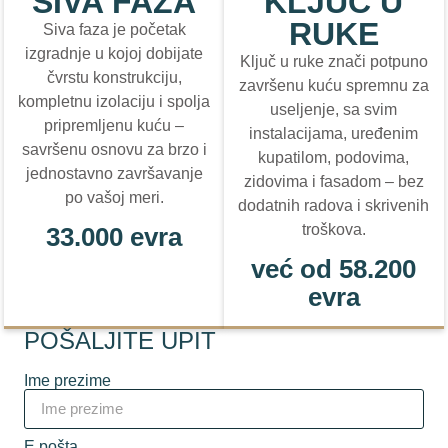
SIVA FAZA
KLJUČ U
RUKE
Siva faza je početak
izgradnje u kojoj dobijate
Ključ u ruke znači potpuno
čvrstu konstrukciju,
završenu kuću spremnu za
kompletnu izolaciju i spolja
useljenje, sa svim
pripremljenu kuću –
instalacijama, uređenim
savršenu osnovu za brzo i
kupatilom, podovima,
jednostavno završavanje
zidovima i fasadom – bez
po vašoj meri.
dodatnih radova i skrivenih
troškova.
33.000 evra
već od 58.200
evra
POŠALJITE UPIT
Ime prezime
E pošta