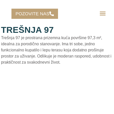
POZOVITE NAS
TREŠNJA 97
Trešnja 97 je prostrana prizemna kuća površine 97,3 m²,
idealna za porodično stanovanje. Ima tri sobe, jedno
funkcionalno kupatilo i lepu terasu koja dodatno proširuje
prostor za uživanje. Odlikuje je moderan raspored, udobnost i
praktičnost za svakodnevni život.