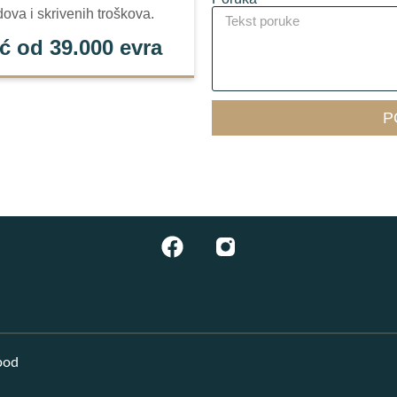
dova i skrivenih troškova.
ć od 39.000 evra
P
pod