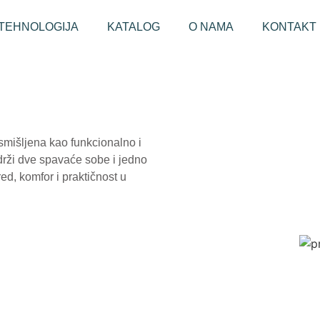
TEHNOLOGIJA
KATALOG
O NAMA
KONTAKT
smišljena kao funkcionalno i
rži dve spavaće sobe i jedno
red, komfor i praktičnost u