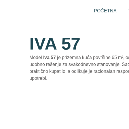
POČETNA
IVA 57
Model
Iva 57
je prizemna kuća površine 65 m², o
udobno rešenje za svakodnevno stanovanje. Sad
praktično kupatilo, a odlikuje je racionalan raspo
upotrebi.