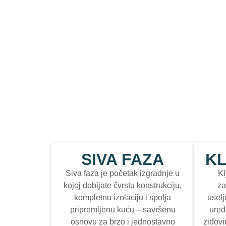
SIVA FAZA
KL
Siva faza je početak izgradnje u
Kl
kojoj dobijate čvrstu konstrukciju,
za
kompletnu izolaciju i spolja
uselj
pripremljenu kuću – savršenu
uređ
osnovu za brzo i jednostavno
zidovi