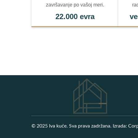
završavanje po vašoj meri.
ra
22.000 evra
ve
© 2025 Iva kuće. Sva prava zadržana. Izrada: Cor