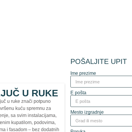
POŠALJITE UPIT
Ime prezime
JUČ U RUKE
E pošta
juč u ruke znači potpuno
vršenu kuću spremnu za
Mesto izgradnje
enje, sa svim instalacijama,
enim kupatilom, podovima,
ma i fasadom – bez dodatnih
Poruka