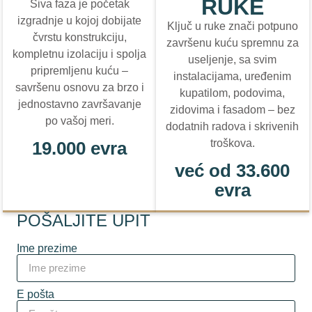
RUKE
Siva faza je početak
izgradnje u kojoj dobijate
Ključ u ruke znači potpuno
čvrstu konstrukciju,
završenu kuću spremnu za
kompletnu izolaciju i spolja
useljenje, sa svim
pripremljenu kuću –
instalacijama, uređenim
savršenu osnovu za brzo i
kupatilom, podovima,
jednostavno završavanje
zidovima i fasadom – bez
po vašoj meri.
dodatnih radova i skrivenih
troškova.
19.000 evra
već od 33.600
evra
POŠALJITE UPIT
Ime prezime
E pošta