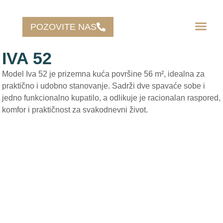
POZOVITE NAS
IVA 52
Model Iva 52 je prizemna kuća površine 56 m², idealna za
praktično i udobno stanovanje. Sadrži dve spavaće sobe i
jedno funkcionalno kupatilo, a odlikuje je racionalan raspored,
komfor i praktičnost za svakodnevni život.