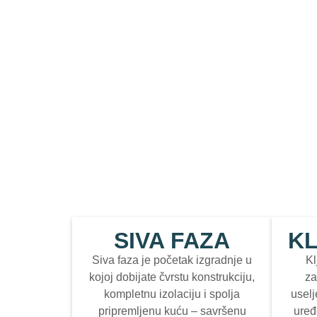
SIVA FAZA
KL
Siva faza je početak izgradnje u
Kl
kojoj dobijate čvrstu konstrukciju,
za
kompletnu izolaciju i spolja
uselj
pripremljenu kuću – savršenu
uređ