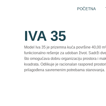
POČETNA
IVA 35
Model Iva 35 je prizemna kuća površine 40,00 m²
funkcionalno rešenje za udoban život. Sadrži dve
što omogućava dobru organizaciju prostora i ma
kvadrata. Odlikuje je racionalan raspored prostori
prilagođena savremenim potrebama stanovanja.