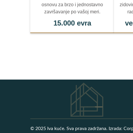
osnovu za brzo i jednostavno
zidovi
završavanje po vašoj meri.
ra
15.000 evra
ve
© 2025 Iva kuće. Sva prava zadržana. Izrada: Cor