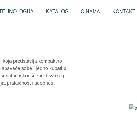
TEHNOLOGIJA
KATALOG
O NAMA
KONTAKT
, koja predstavlja kompaktno i
 spavaće sobe i jedno kupatilo,
ksimalnu iskorišćenost svakog
ja, praktičnost i udobnost