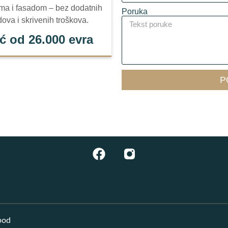
ma i fasadom – bez dodatnih
Poruka
dova i skrivenih troškova.
ć od 26.000 evra
P
pod