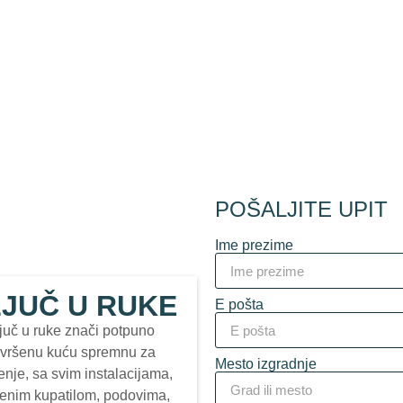
POŠALJITE UPIT
Ime prezime
JUČ U RUKE
E pošta
juč u ruke znači potpuno
vršenu kuću spremnu za
Mesto izgradnje
enje, sa svim instalacijama,
enim kupatilom, podovima,